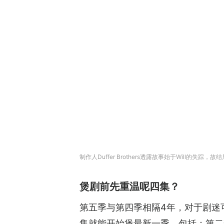
制作人Duffer Brothers透露故事始于Will的失踪，故结
煲剧前先重温呢四集？
第五季与第四季相隔4年，对于剧迷可会
集就能开始煲最新一季，包括：第二季第4集《