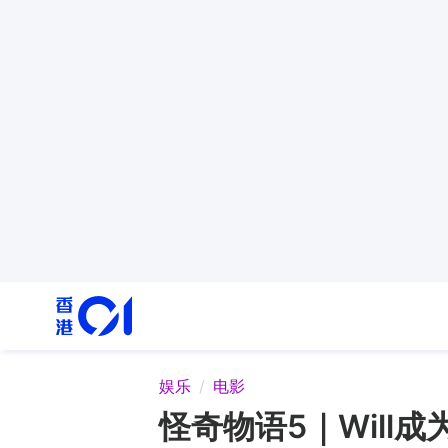
娱乐
电影
怪奇物语5｜Wil