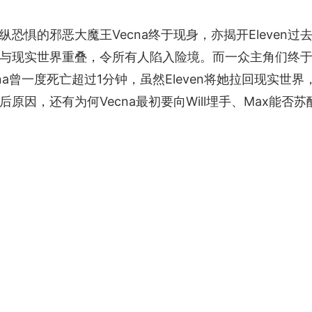
惧的邪恶大魔王Vecna终于现身，亦揭开Eleven过去在
与现实世界重叠，令所有人陷入险境。而一众主角们终
cna曾一度死亡超过1分钟，虽然Eleven将她拉回现实世
因，还有为何Vecna最初要向Will埋手、Max能否