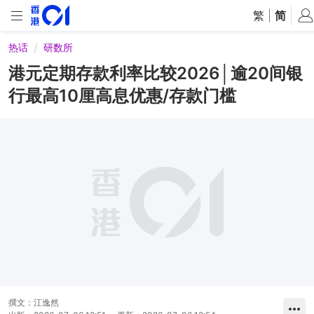
繁
|
简
热话
研数所
港元定期存款利率比较2026│逾20间银
行最高10厘高息优惠/存款门槛
撰文：
江逸然