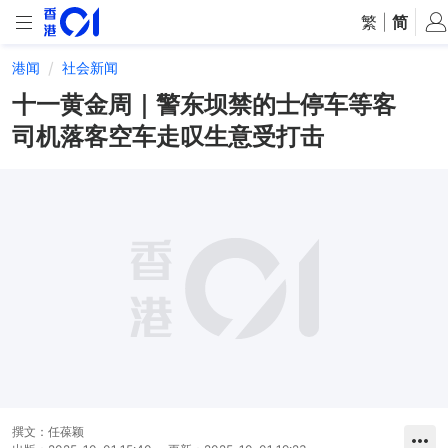
繁
|
简
港闻
社会新闻
十一黄金周｜警东坝禁的士停车等客
司机落客空车走叹生意受打击
撰文：
任葆颖