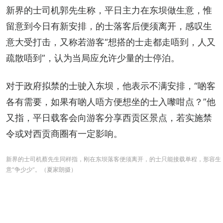
新界的士司机郭先生称，平日主力在东坝做生意，惟
留意到今日有新安排，的士落客后便须离开，感叹生
意大受打击，又称若游客“想搭的士走都走唔到，人又
疏散唔到”，认为当局应允许少量的士停泊。
对于政府拟禁的士驶入东坝，他表示不满安排，“啲客
各有需要，如果有啲人唔方便想坐的士入嚟咁点？”他
又指，平日载客会向游客分享西贡区景点，若实施禁
令或对西贡商圈有一定影响。
新界的士司机蔡先生同样指，刚在东坝落客便须离开，的士只能接载单程，形容生
意“争少少”。（夏家朗摄）