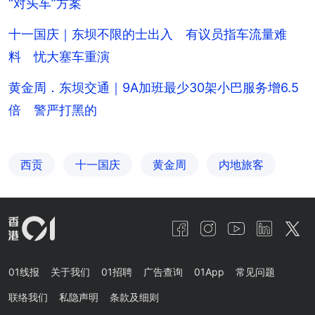
“对头车”方案
十一国庆｜东坝不限的士出入 有议员指车流量难
料 忧大塞车重演
黄金周．东坝交通｜9A加班最少30架小巴服务增6.5
倍 警严打黑的
西贡
十一国庆
黄金周
内地旅客
01线报
关于我们
01招聘
广告查询
01App
常见问题
联络我们
私隐声明
条款及细则