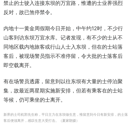
禁止的士驶入连接东坝的万宜路，惟遭的士业界强烈
反对，故已煞停禁令。
内地十一黄金周假期今日开始，中午约12时，不少行
山客到访东坝万宜水库。记者发现，有不少的士从不
同地区载内地旅客或行山人士入东坝，但在的士站落
客后，被现场警员指示不准停留，令大批的士落客后
即空载离开。
有在场警员透露，留意到以往东坝有大量的士停泊聚
集，故最近两星期实施新安排，但若有乘客在的士站
等候，仍可乘坐的士离开。
新界的士司机郭先生称，平日主力在东坝做生意，惟留意到今日有新安排，的士落
客后便须离开，感叹生意大受打击。（夏家朗摄）