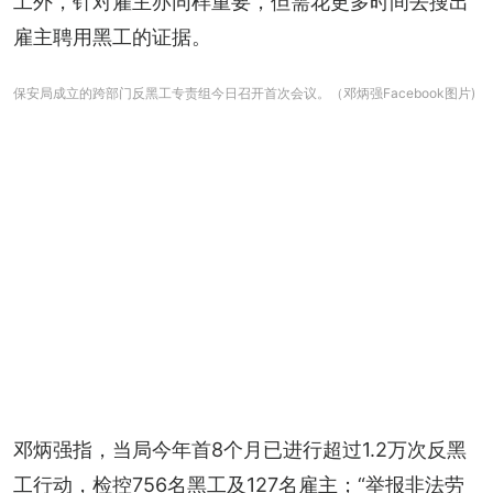
工外，针对雇主亦同样重要，但需花更多时间去搜出
雇主聘用黑工的证据。
保安局成立的跨部门反黑工专责组今日召开首次会议。（邓炳强Facebook图片)
邓炳强指，当局今年首8个月已进行超过1.2万次反黑
工行动，检控756名黑工及127名雇主；“举报非法劳