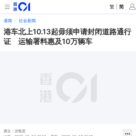
繁
|
简
港闻
社会新闻
港车北上10.13起毋须申请封闭道路通行
证 运输署料惠及10万辆车
撰文：
洪戬昊