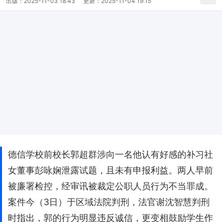
出版：
2025-11-03 18:43
更新：
2025-11-04 19:15
德信学校前校长郭超群涉向一名他认有好感的补习社
女董事彭咏娴泄露试题，且未有申报利益。两人早前
被廉署检控，经审讯被裁定公职人员行为不当罪成。
案件今（3日）于区域法院判刑，法官谢沈智慧判刑
时指出，郭的行为明显违反诚信，更变相鼓励学生作