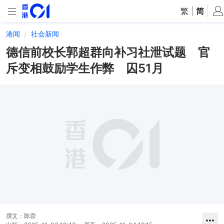
繁
|
简
港闻
社会新闻
德信前校长郭超群向补习社泄试题 官
斥变相鼓励学生作弊 囚51月
撰文：
陈蓉