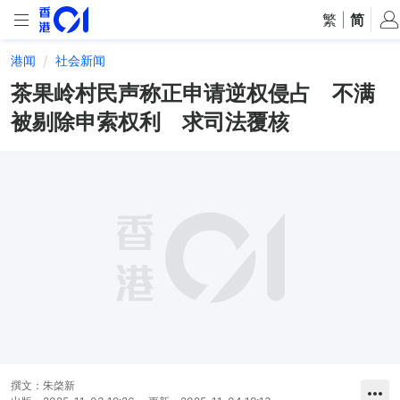
繁
|
简
港闻
社会新闻
茶果岭村民声称正申请逆权侵占 不满
被剔除申索权利 求司法覆核
撰文：
朱棨新