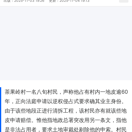
出版：
2025-11-03 19:26
更新：
2025-11-04 19:13
茶果岭村一名八旬村民，声称他占有村内一地皮逾60
年，正向法庭申请以逆权侵占式要求确其业主身份。
由于该些地段正进行清拆工程，该村民亦有就该些地
皮申请赔偿。惟他指地政总署突改用另一条文，指他
是非法占用者，要求土地审裁处剔除他的申索。村民