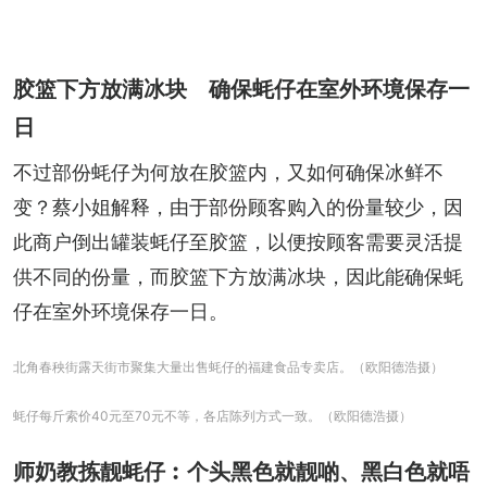
胶篮下方放满冰块 确保蚝仔在室外环境保存一
日
不过部份蚝仔为何放在胶篮内，又如何确保冰鲜不
变？蔡小姐解释，由于部份顾客购入的份量较少，因
此商户倒出罐装蚝仔至胶篮，以便按顾客需要灵活提
供不同的份量，而胶篮下方放满冰块，因此能确保蚝
仔在室外环境保存一日。
北角春秧街露天街市聚集大量出售蚝仔的福建食品专卖店。（欧阳德浩摄）
蚝仔每斤索价40元至70元不等，各店陈列方式一致。（欧阳德浩摄）
师奶教拣靓蚝仔︰个头黑色就靓啲、黑白色就唔