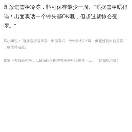
即放进雪柜冷冻，料可保存最少一周。“唔摆雪柜唔得
㖞！出面嘅话一个钟头都OK嘅，但超过就惊会变
啰。”
蔡小姐说︰“唔摆雪柜唔得㖞！出面嘅话一个钟头都OK嘅，但超过就惊会变啰。”
（欧阳德浩摄）
胶篮下方放满冰块，以确保蚝仔能够在室外环境保存一日。（欧阳德浩摄）