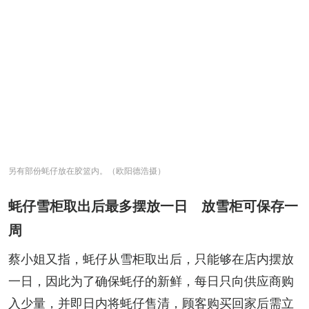
另有部份蚝仔放在胶篮内。（欧阳德浩摄）
蚝仔雪柜取出后最多摆放一日 放雪柜可保存一
周
蔡小姐又指，蚝仔从雪柜取出后，只能够在店内摆放
一日，因此为了确保蚝仔的新鲜，每日只向供应商购
入少量，并即日内将蚝仔售清，顾客购买回家后需立