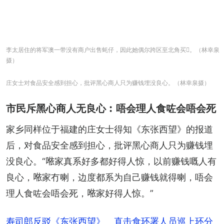
李太居住的将军澳一带没有商户出售蚝仔，因此她偶尔跨区至北角买𩠌。（林幸泉
摄）
庄女士对食品安全感到担心，批评黑心商人只为赚钱埋没良心。（林幸泉摄）
市民斥黑心商人无良心︰唔会理人食咗会唔会死
家乡同样位于福建的庄女士得知《东张西望》的报道
后，对食品安全感到担心，批评黑心商人只为赚钱埋
没良心。“𠵱家真系好多都好得人惊，以前赚钱嘅人有
良心，𠵱家冇喇，边度都系为自己赚钱就得喇，唔会
理人食咗会唔会死，𠵱家好得人惊。”
寿司郎反驳《东张西望》 直击食环署人员巡上环分