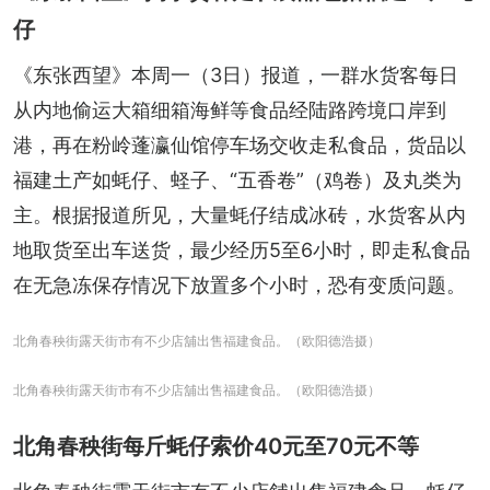
仔
《东张西望》本周一（3日）报道，一群水货客每日
从内地偷运大箱细箱海鲜等食品经陆路跨境口岸到
港，再在粉岭蓬瀛仙馆停车场交收走私食品，货品以
福建土产如蚝仔、蛏子、“五香卷”（鸡卷）及丸类为
主。根据报道所见，大量蚝仔结成冰砖，水货客从内
地取货至出车送货，最少经历5至6小时，即走私食品
在无急冻保存情况下放置多个小时，恐有变质问题。
北角春秧街露天街市有不少店舖出售福建食品。（欧阳德浩摄）
北角春秧街露天街市有不少店舖出售福建食品。（欧阳德浩摄）
北角春秧街每斤蚝仔索价40元至70元不等