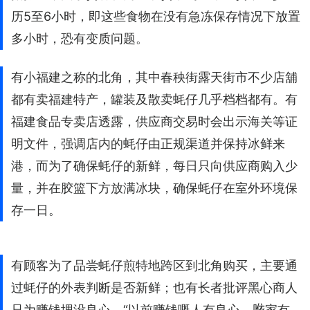
历5至6小时，即这些食物在没有急冻保存情况下放置
多小时，恐有变质问题。
有小福建之称的北角，其中春秧街露天街市不少店舖
都有卖福建特产，罐装及散卖蚝仔几乎档档都有。有
福建食品专卖店透露，供应商交易时会出示海关等证
明文件，强调店内的蚝仔由正规渠道并保持冰鲜来
港，而为了确保蚝仔的新鲜，每日只向供应商购入少
量，并在胶篮下方放满冰块，确保蚝仔在室外环境保
存一日。
有顾客为了品尝蚝仔煎特地跨区到北角购买，主要通
过蚝仔的外表判断是否新鲜；也有长者批评黑心商人
只为赚钱埋没良心，“以前赚钱嘅人有良心，𠵱家冇