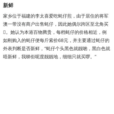
新鲜
家乡位于福建的李太喜爱吃蚝仔煎，由于居住的将军
澳一带没有商户出售蚝仔，因此她偶尔跨区至北角买
𩠌。她认为本港百物腾贵，每档蚝仔的价格相近，例
如刚购入的蚝仔便每斤索价68元，并主要通过蚝仔的
外表判断是否新鲜，“蚝仔个头黑色就靓啲，黑白色就
唔新鲜，我睇佢呢度靓靓地，细细只就买啰。”