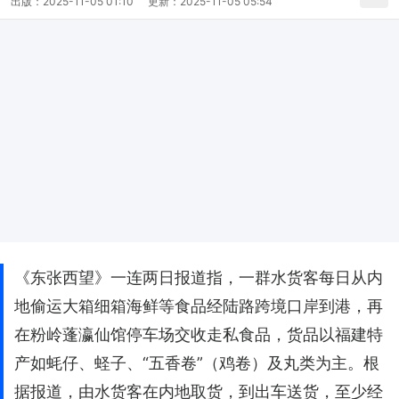
出版：
2025-11-05 01:10
更新：
2025-11-05 05:54
《东张西望》一连两日报道指，一群水货客每日从内
地偷运大箱细箱海鲜等食品经陆路跨境口岸到港，再
在粉岭蓬瀛仙馆停车场交收走私食品，货品以福建特
产如蚝仔、蛏子、“五香卷”（鸡卷）及丸类为主。根
据报道，由水货客在内地取货，到出车送货，至少经