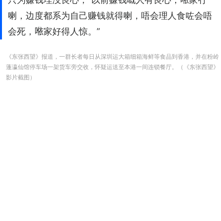
喇，边度都系为自己赚钱就得喇，唔会理人食咗会唔
会死，𠵱家好得人惊。”
《东张西望》报道，一群长者每日从深圳运大箱细箱海鲜等食品到香港，并在粉岭
蓬瀛仙馆停车场一架货车旁交收，怀疑运送至本港一间连锁餐厅。（《东张西望》
影片截图）