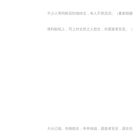
不少人带同鲜花到场悼念，有人不禁流泪。（夏家朗摄
便利贴纸上，写上对去世之人想念，亦愿逝者安息。（
大火已熄、伤痛犹在；串串祝福，愿逝者安息，愿在生