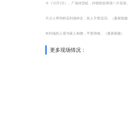
今（12月1日），广福休憩处，封锁线前再现一片花海
不少人带同鲜花到场悼念，有人不禁流泪。（夏家朗摄
有到场的人需与家人相拥，平复情绪。（夏家朗摄）
更多现场情况：