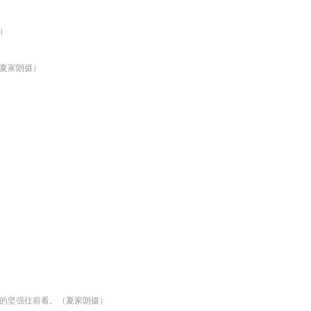
）
夏家朗摄）
的坚强往前看。（夏家朗摄）