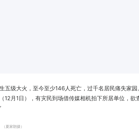
发生五级大火，至今至少146人死亡，过千名居民痛失家
（12月1日），有灾民到场借传媒相机拍下所居单位，欲
”
。（夏家朗摄）