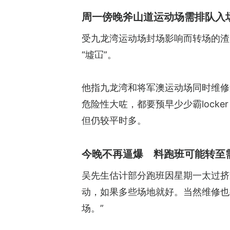
周一傍晚斧山道运动场需排队入场
受九龙湾运动场封场影响而转场的渣
“墟冚”。
他指九龙湾和将军澳运动场同时维修
危险性大咗，都要预早少少霸lock
但仍较平时多。
今晚不再逼爆 料跑班可能转至
吴先生估计部分跑班因星期一太过挤
动，如果多些场地就好。当然维修也
场。”