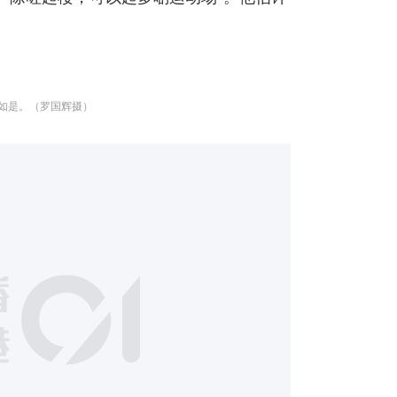
如是。（罗国辉摄）