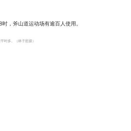
8时，斧山道运动场有逾百人使用。
较平时多。（林子慰摄）