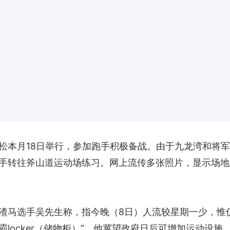
松本月18日举行，参加跑手积极备战。由于九龙湾和将
手转往斧山道运动场练习。网上流传多张照片，显示场地
马选手吴先生称，指今晚（8日）人流较星期一少，惟仍较
locker（储物柜）”，他冀望政府日后可增加运动设施