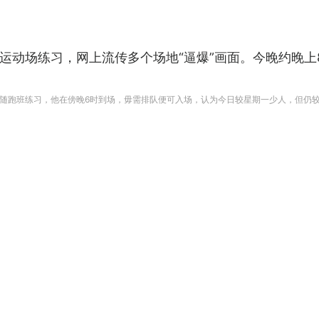
运动场练习，网上流传多个场地“逼爆”画面。今晚约晚上
随跑班练习，他在傍晚6时到场，毋需排队便可入场，认为今日较星期一少人，但仍