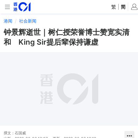
繁
|
简
港闻
社会新闻
钟景辉逝世｜树仁授荣誉博士赞宽实清
和 King Sir提后辈保持谦虚
撰文：
石国威