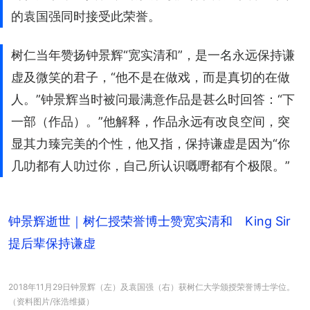
的袁国强同时接受此荣誉。
树仁当年赞扬钟景辉“宽实清和”，是一名永远保持谦
虚及微笑的君子，“他不是在做戏，而是真切的在做
人。”钟景辉当时被问最满意作品是甚么时回答：“下
一部（作品）。”他解释，作品永远有改良空间，突
显其力臻完美的个性，他又指，保持谦虚是因为“你
几叻都有人叻过你，自己所认识嘅嘢都有个极限。”
钟景辉逝世｜树仁授荣誉博士赞宽实清和 King Sir
提后辈保持谦虚
2018年11月29日钟景辉（左）及袁国强（右）获树仁大学颁授荣誉博士学位。
（资料图片/张浩维摄）