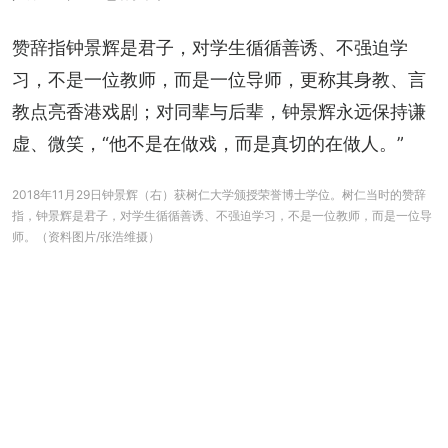
赞辞指钟景辉是君子，对学生循循善诱、不强迫学
习，不是一位教师，而是一位导师，更称其身教、言
教点亮香港戏剧；对同辈与后辈，钟景辉永远保持谦
虚、微笑，“他不是在做戏，而是真切的在做人。”
2018年11月29日钟景辉（右）获树仁大学颁授荣誉博士学位。树仁当时的赞辞
指，钟景辉是君子，对学生循循善诱、不强迫学习，不是一位教师，而是一位导
师。（资料图片/张浩维摄）