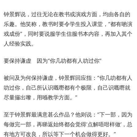
钟景辉说，过往无论在教书或演戏方面，均由各自的
乐趣。他笑称，教书时要令学生投入课堂，“都有啲演
戏成份”，同时要说服学生信服书本内容，再加入其个
人经验实践。
要保持谦虚　因为“你几叻都有人叻过你”
被问及为何保持谦虚，钟景辉回应指：“你几叻都有人
叻过你，自己所认识嘅嘢都有个极限，自己识嘅嘢就
尽量攞出嚟，用喺教学方面。”
至于钟景辉最满意甚么作品？他则说：“下一部，因为
每做完一部，再睇返始终都会觉得‘点解唔咁样做’，总
有地方可改良，所以等下一个机会做得更好。”