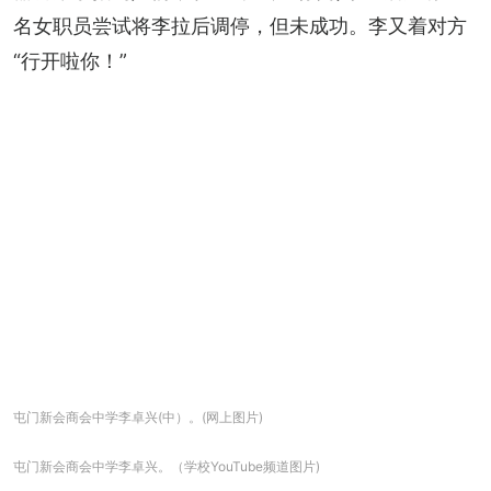
名女职员尝试将李拉后调停，但未成功。李又着对方
“行开啦你！”
屯门新会商会中学李卓兴(中）。(网上图片)
屯门新会商会中学李卓兴。（学校YouTube频道图片)