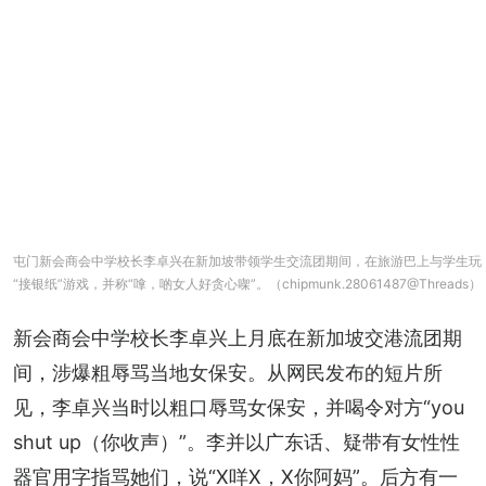
屯门新会商会中学校长李卓兴在新加坡带领学生交流团期间，在旅游巴上与学生玩
“接银纸”游戏，并称“嗱，啲女人好贪心㗎”。（chipmunk.28061487@Threads）
新会商会中学校长李卓兴上月底在新加坡交港流团期
间，涉爆粗辱骂当地女保安。从网民发布的短片所
见，李卓兴当时以粗口辱骂女保安，并喝令对方“you 
shut up（你收声）”。李并以广东话、疑带有女性性
器官用字指骂她们，说“X咩X，X你阿妈”。后方有一