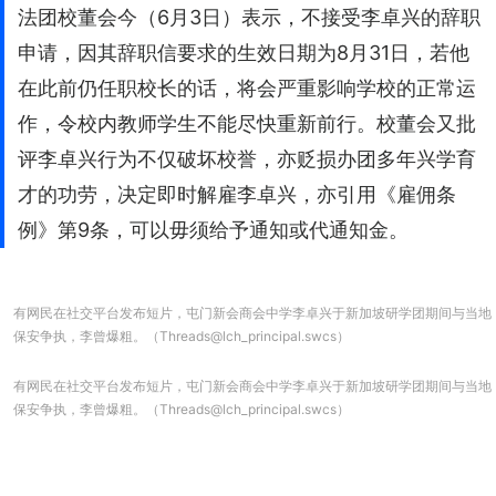
法团校董会今（6月3日）表示，不接受李卓兴的辞职
申请，因其辞职信要求的生效日期为8月31日，若他
在此前仍任职校长的话，将会严重影响学校的正常运
作，令校内教师学生不能尽快重新前行。校董会又批
评李卓兴行为不仅破坏校誉，亦贬损办团多年兴学育
才的功劳，决定即时解雇李卓兴，亦引用《雇佣条
例》第9条，可以毋须给予通知或代通知金。
有网民在社交平台发布短片，屯门新会商会中学李卓兴于新加坡研学团期间与当地
保安争执，李曾爆粗。（Threads@lch_principal.swcs）
有网民在社交平台发布短片，屯门新会商会中学李卓兴于新加坡研学团期间与当地
保安争执，李曾爆粗。（Threads@lch_principal.swcs）