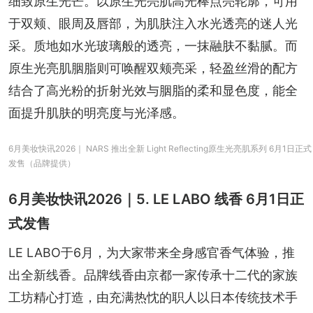
细致原生光芒。以原生光亮肌高光棒点亮轮廓，可用
于双颊、眼周及唇部，为肌肤注入水光透亮的迷人光
采。质地如水光玻璃般的透亮，一抹融肤不黏腻。而
原生光亮肌胭脂则可唤醒双颊亮采，轻盈丝滑的配方
结合了高光粉的折射光效与胭脂的柔和显色度，能全
面提升肌肤的明亮度与光泽感。
6月美妆快讯2026｜ NARS 推出全新 Light Reflecting原生光亮肌系列 6月1日正式
发售（品牌提供）
6月美妆快讯2026｜5. LE LABO 线香 6月1日正
式发售
LE LABO于6月，为大家带来全身感官香气体验，推
出全新线香。品牌线香由京都一家传承十二代的家族
工坊精心打造，由充满热忱的职人以日本传统技术手