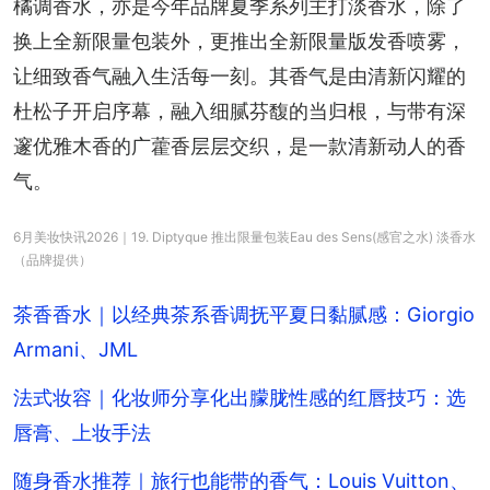
橘调香水，亦是今年品牌夏季系列主打淡香水，除了
换上全新限量包装外，更推出全新限量版发香喷雾，
让细致香气融入生活每一刻。其香气是由清新闪耀的
杜松子开启序幕，融入细腻芬馥的当归根，与带有深
邃优雅木香的广藿香层层交织，是一款清新动人的香
气。
6月美妆快讯2026｜19. Diptyque 推出限量包装Eau des Sens(感官之水) 淡香水
（品牌提供）
茶香香水｜以经典茶系香调抚平夏日黏腻感：Giorgio
Armani、JML
法式妆容｜化妆师分享化出朦胧性感的红唇技巧：选
唇膏、上妆手法
随身香水推荐｜旅行也能带的香气：Louis Vuitton、