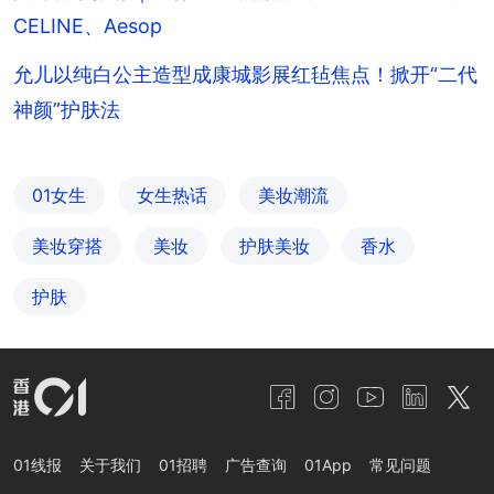
CELINE、Aesop
允儿以纯白公主造型成康城影展红毡焦点！掀开“二代
神颜”护肤法
01女生
女生热话
美妆潮流
美妆穿搭
美妆
护肤美妆
香水
护肤
01线报
关于我们
01招聘
广告查询
01App
常见问题