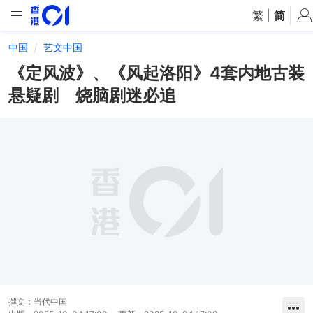
繁
|
简
中国
艺文中国
《定风波》、《风起洛阳》4套内地古装
悬疑剧 烧脑剧迷必追
撰文：
当代中国