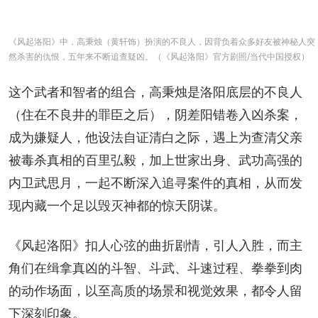
《风起洛阳》中，高秉烛（黄轩饰）扮演的不良人，因背负着众多好友被神秘人突
然杀害的仇恨，五年来不断追查疑凶。（《风起洛阳》官方剧照/当代中国授权）
这个武者和智者的组合，高秉烛是洛阳底层的不良人
（住在不良井的罪臣之后），阴差阳错卷入凶杀案，
成为嫌疑人，他设法自证清白之际，遇上为查清父亲
被毒杀真相的百里弘毅，加上世家出身、武功高强的
内卫武思月，一起不断深入追寻案件的真相，从而发
现内藏一个足以毁灭神都的惊天阴谋。
《风起洛阳》扣人心弦的曲折剧情，引人入胜，而主
角们在缉拿真凶的斗智、斗武、斗速过程、拳拳到肉
的动作场面，以至高质的场景和视觉效果，都令人留
下深刻印象。