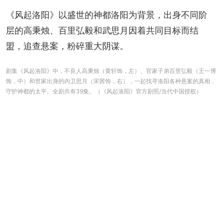
《风起洛阳》以盛世的神都洛阳为背景，出身不同阶
层的高秉烛、百里弘毅和武思月因着共同目标而结
盟，追查悬案，粉碎重大阴谋。
剧集《风起洛阳》中，不良人高秉烛（黄轩饰，左）、官家子弟百里弘毅（王一博
饰，中）和世家出身的内卫思月（宋茜饰，右），一起找寻洛阳各种悬案的真相，
守护神都的太平。全剧共有39集。（《风起洛阳》官方剧照/当代中国授权）