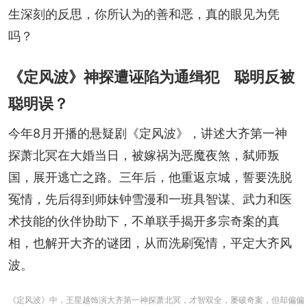
生深刻的反思，你所认为的善和恶，真的眼见为凭
吗？
《定风波》神探遭诬陷为通缉犯 聪明反被
聪明误？
今年8月开播的悬疑剧《定风波》，讲述大齐第一神
探萧北冥在大婚当日，被嫁祸为恶魔夜煞，弑师叛
国，展开逃亡之路。三年后，他重返京城，誓要洗脱
冤情，先后得到师妹钟雪漫和一班具智谋、武力和医
术技能的伙伴协助下，不单联手揭开多宗奇案的真
相，也解开大齐的谜团，从而洗刷冤情，平定大齐风
波。
《定风波》中，王星越饰演大齐第一神探萧北冥，才智双全，屡破奇案，但却偏偏