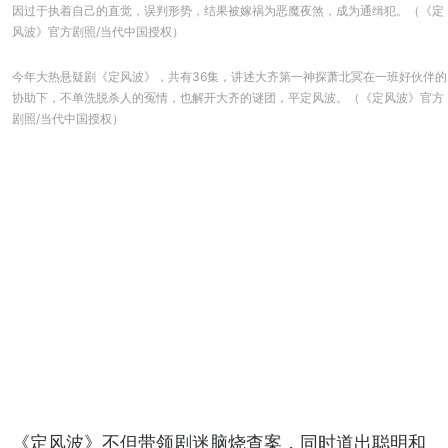
因过于执着自己的直觉，误判形势，结果被嫁祸为恶魔夜煞，成为通缉犯。（《定
风波》官方剧照/当代中国授权）
今年大热悬疑剧《定风波》，共有36集，讲述大齐第一神探萧北冥在一班好伙伴的
协助下，不单洗脱杀人的冤情，也解开大齐的谜团，平定风波。（《定风波》官方
剧照/当代中国授权）
《定风波》不但带领剧迷脑烧查案，同时道出聪明和