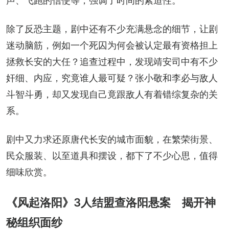
声、飞跑的信使等，强调了时间的紧迫性。
除了反恐主题，剧中还有不少充满悬念的细节，让剧
迷动脑筋，例如一个死囚为何会被认定最有资格担上
拯救长安的大任？追查过程中，发现靖安司中有不少
奸细、内应，究竟谁人最可疑？张小敬和李必与敌人
斗智斗勇，却又发现自己竟跟敌人有着错综复杂的关
系。
剧中又力求还原唐代长安的城市面貌，在繁荣街景、
民众服装、以至道具和摆设，都下了不少心思，值得
细味欣赏。
《风起洛阳》3人结盟查洛阳悬案 揭开神
秘组织面纱