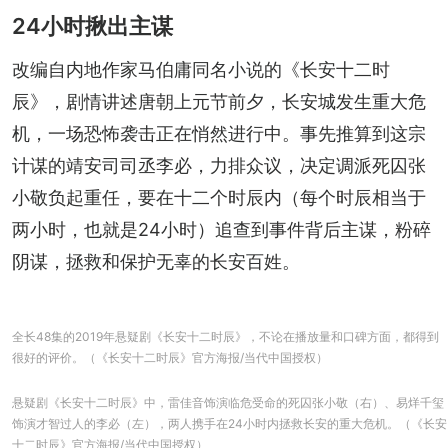
24小时揪出主谋
改编自内地作家马伯庸同名小说的《长安十二时
辰》，剧情讲述唐朝上元节前夕，长安城发生重大危
机，一场恐怖袭击正在悄然进行中。事先推算到这宗
计谋的靖安司司丞李必，力排众议，决定调派死囚张
小敬负起重任，要在十二个时辰内（每个时辰相当于
两小时，也就是24小时）追查到事件背后主谋，粉碎
阴谋，拯救和保护无辜的长安百姓。
全长48集的2019年悬疑剧《长安十二时辰》，不论在播放量和口碑方面，都得到
很好的评价。（《长安十二时辰》官方海报/当代中国授权）
悬疑剧《长安十二时辰》中，雷佳音饰演临危受命的死囚张小敬（右）、易烊千玺
饰演才智过人的李必（左），两人携手在24小时内拯救长安的重大危机。（《长安
十二时辰》官方海报/当代中国授权）