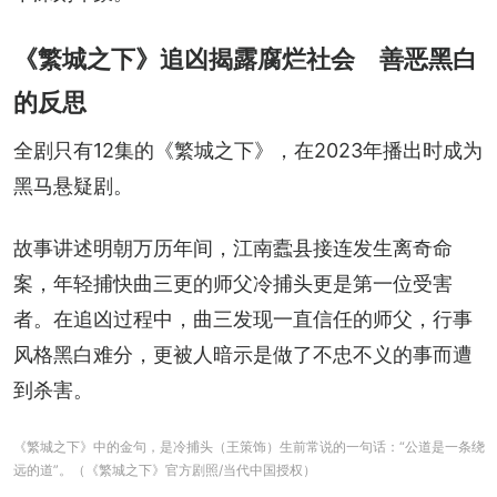
《繁城之下》追凶揭露腐烂社会 善恶黑白
的反思
全剧只有12集的《繁城之下》，在2023年播出时成为
黑马悬疑剧。
故事讲述明朝万历年间，江南蠹县接连发生离奇命
案，年轻捕快曲三更的师父冷捕头更是第一位受害
者。在追凶过程中，曲三发现一直信任的师父，行事
风格黑白难分，更被人暗示是做了不忠不义的事而遭
到杀害。
《繁城之下》中的金句，是冷捕头（王策饰）生前常说的一句话：“公道是一条绕
远的道”。（《繁城之下》官方剧照/当代中国授权）