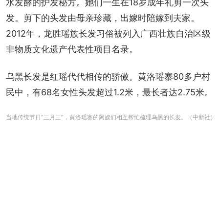
水发酵的护发秘方。她们一生在18岁成年礼剪一次头
发。剪下的头发由母亲珍藏，出嫁时陪嫁到夫家。
2012年，龙胜瑶族长发习俗被列入广西壮族自治区级
非物质文化遗产代表性项目名录。
乌黑长发是红瑶代代相传的骄傲。黄洛瑶寨80多户村
民中，有68名女性头发超过1.2米，最长者达2.75米。
当地传统节日“三月三”，黄洛瑶寨的阿嫂们相互帮忙梳理乌黑的长发。（中新社）