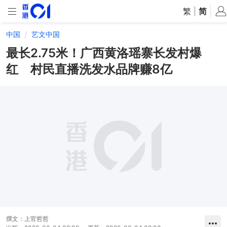
繁
|
简
中国
艺文中国
最长2.75米！广西黄洛瑶寨长发村爆
红 村民直播洗发水品牌赚8亿
撰文：
上官哲哲