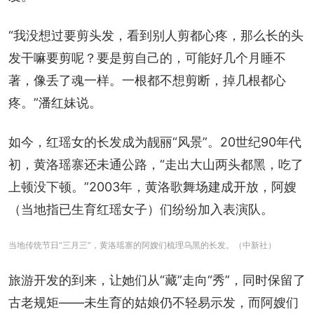
“我没想过要剪头发，看到别人剪都心疼，那么长的头
发干嘛要剪呢？要是剪自己的，可能好几个月睡不
著，像丢了魂一样。一根都不想剪断，掉几根都心
疼。”潘红妹说。
如今，红瑶女的长发成为靓丽“风景”。20世纪90年代
初，黄洛瑶寨还未通公路，“走出大山两头都黑，吃了
上顿没下顿。”2003年，黄洛歌舞场建成开放，阿嫂
（当地指已生育红瑶女子）们纷纷加入表演队。
当地传统节日“三月三”，黄洛瑶寨的阿嫂们梳理乌黑的长发。（中新社）
旅游开发的到来，让她们从“藏”走向“秀”，同时保留了
古老规矩——未生育的姑娘仍不轻易示发，而阿嫂们