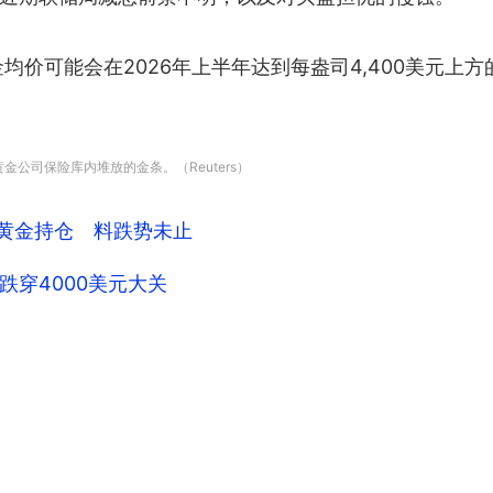
均价可能会在2026年上半年达到每盎司4,400美元上
m 黄金公司保险库内堆放的金条。（Reuters）
减黄金持仓 料跌势未止
穿4000美元大关