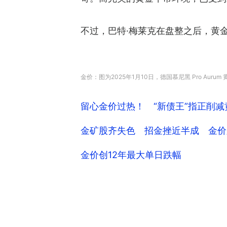
不过，巴特·梅莱克在盘整之后，黄金
金价：图为2025年1月10日，德国慕尼黑 Pro Auru
留心金价过热！ “新债王”指正削
金矿股齐失色 招金挫近半成 金价跌
金价创12年最大单日跌幅