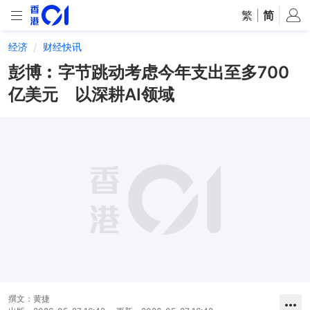
繁
|
简
经济
财经快讯
彭博︰字节跳动考虑今年支出至多700
亿美元 以深耕AI领域
撰文：
黄捷