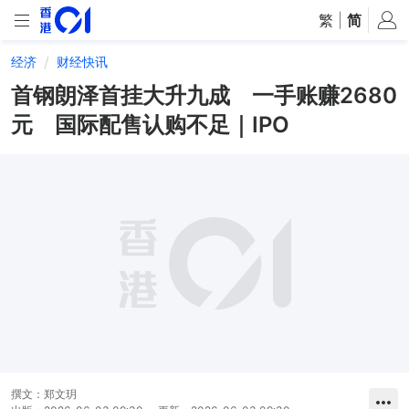
繁
|
简
经济
财经快讯
首钢朗泽首挂大升九成 一手账赚2680
元 国际配售认购不足｜IPO
撰文：
郑文玥