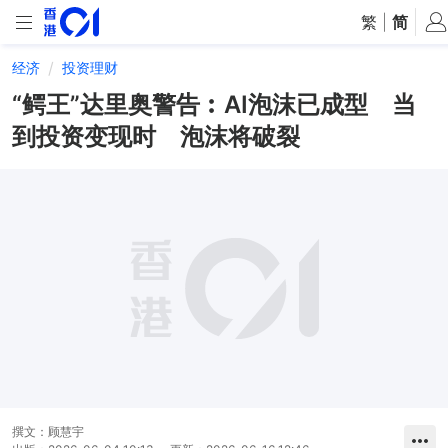
繁
|
简
经济
投资理财
“鳄王”达里奥警告︰AI泡沫已成型 当
到投资变现时 泡沫将破裂
撰文：
顾慧宇