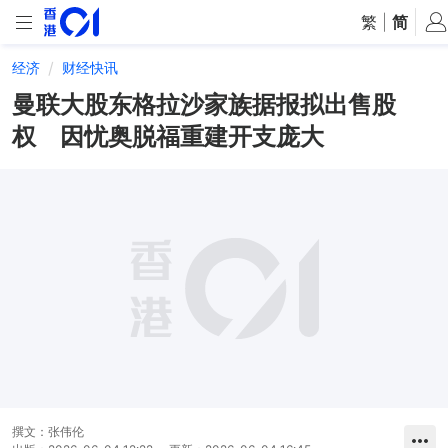
繁
|
简
经济
财经快讯
曼联大股东格拉沙家族据报拟出售股
权 因忧奥脱福重建开支庞大
撰文：
张伟伦