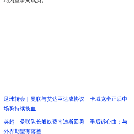
均为董事局成员。
足球转会｜曼联与艾达臣达成协议 卡域克坐正后中
场势持续换血
英超｜曼联队长般奴费南迪斯回勇 季后诉心曲：与
外界期望有落差