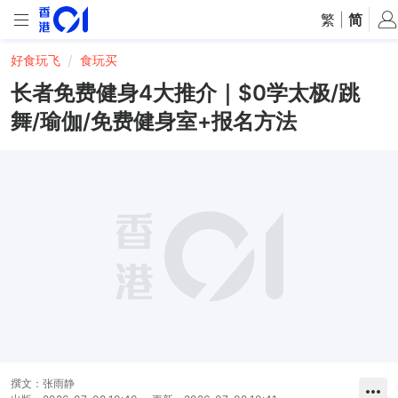
繁
|
简
好食玩飞
食玩买
长者免费健身4大推介｜$0学太极/跳
舞/瑜伽/免费健身室+报名方法
撰文：
张雨静