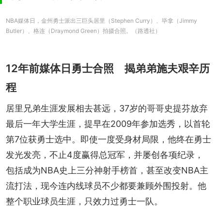
NBA媒体日，金州勇士派出三巨头居里（Stephen Curry）、毕拿（Jimmy
Butler）、格连（Draymond Green）拍摄合照。（路透社）
12年前媒体日勇士合照 揭弟弟施夫艰辛历
程
居里兄弟生涯发展相去甚远，37岁的哥哥史提芬放弃
最后一年大学生涯，提早在2009年参加选秀，以首轮
第7位获勇士选中。即使一度受身材局限，他终在勇士
发光发亮，不止4度赢得总冠军，并屡创各项纪录，
包括成为NBA史上三分神射手榜首，甚至改变NBA主
流打法，现今连内线球员不少都要兼顾外围投射。他
整个职业球员生涯，只效力过勇士一队。