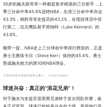
35岁的施夫跟哥哥一样都是射术精湛的三分射手，上
季三分命中率45.6%冠绝NBA，生涯三分命中率亦达
43.3%，稍胜哥哥史提芬的43.2%，在现役球员中排
行第二，仅次鹰队射手简纳特（Luke Kennard）的
43.8%。
顺带一提，NBA史上三分球命中率排行榜首的，正是
勇士主教练卡尔（Steve Kerr）保持的45.4%。勇士
势成施夫效力的第10间NBA球会。
37岁的史提芬居里仍是勇士重心。（Getty Images）
球迷兴奋：真正的“浪花兄弟”！
对于施夫与史提芬居里两兄弟终于首次同队作赛，纵
未正式官宣，球迷已纷纷表达兴奋之情，形容他们是