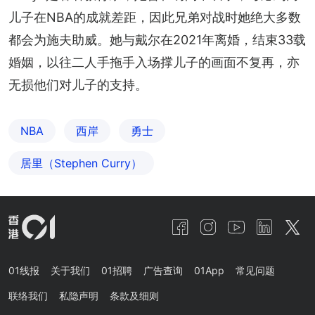
儿子在NBA的成就差距，因此兄弟对战时她绝大多数
都会为施夫助威。她与戴尔在2021年离婚，结束33载
婚姻，以往二人手拖手入场撑儿子的画面不复再，亦
无损他们对儿子的支持。
NBA
西岸
勇士
居里（Stephen Curry）
01线报
关于我们
01招聘
广告查询
01App
常见问题
联络我们
私隐声明
条款及细则