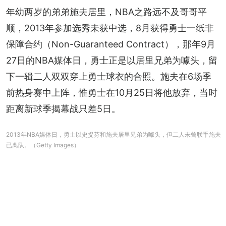
年幼两岁的弟弟施夫居里，NBA之路远不及哥哥平
顺，2013年参加选秀未获中选，8月获得勇士一纸非
保障合约（Non-Guaranteed Contract），那年9月
27日的NBA媒体日，勇士正是以居里兄弟为噱头，留
下一辑二人双双穿上勇士球衣的合照。施夫在6场季
前热身赛中上阵，惟勇士在10月25日将他放弃，当时
距离新球季揭幕战只差5日。
2013年NBA媒体日，勇士以史提芬和施夫居里兄弟为噱头，但二人未曾联手施夫
已离队。（Getty Images）