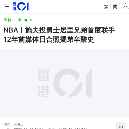
繁
|
简
体育
Jumper
NBA︱施夫投勇士居里兄弟首度联手
12年前媒体日合照揭弟辛酸史
撰文：
吴慕儿