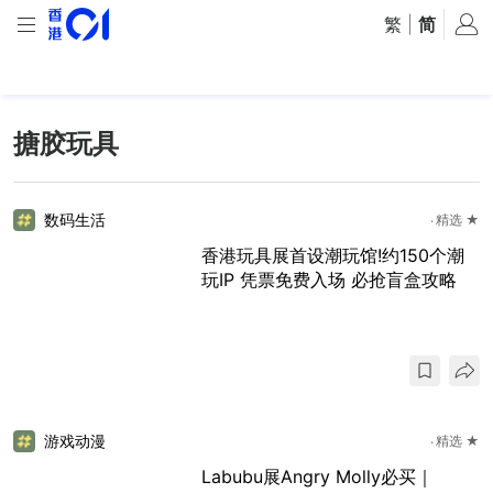
繁
|
简
搪胶玩具
数码生活
精选 ★
香港玩具展首设潮玩馆!约150个潮
玩IP 凭票免费入场 必抢盲盒攻略
游戏动漫
精选 ★
Labubu展Angry Molly必买｜