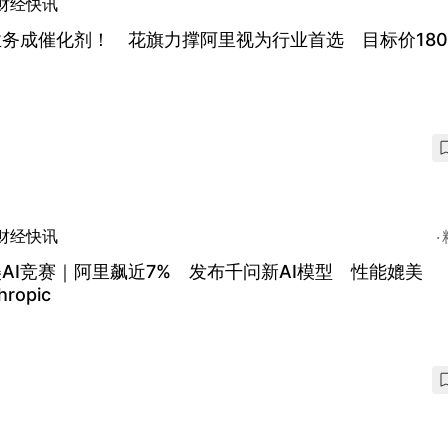
财经快讯
业务成催化剂！ 花旗力撑阿里视为行业首选 目标价18
财经快讯
AI竞赛｜阿里飙近7% 发布千问新AI模型 性能媲美
hropic