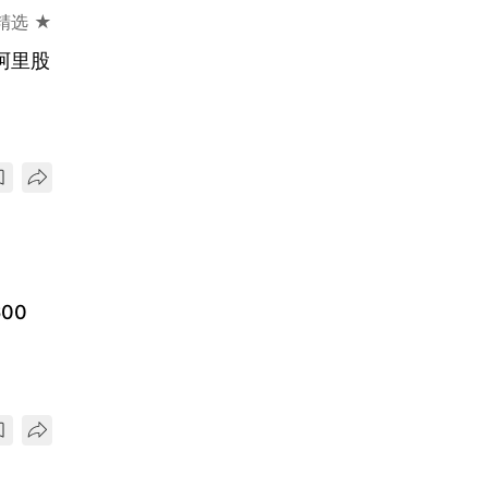
精选 ★
阿里股
00