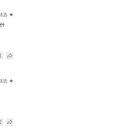
精选 ★
着什
精选 ★