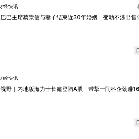
财经快讯
里巴巴主席蔡崇信与妻子结束近30年婚姻 变动不涉出售
财经快讯
视野｜内地版海力士长鑫登陆A股 带挈一间科企劲赚16
！