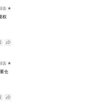
精选 ★
维权
精选 ★
重仓