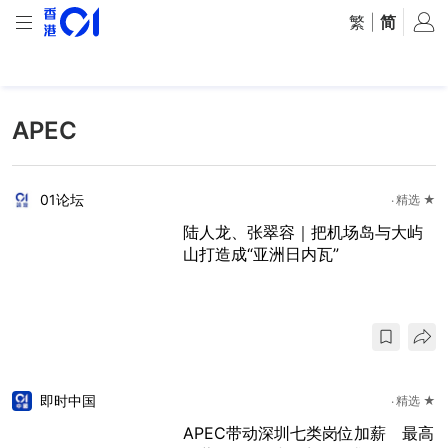
繁
|
简
APEC
01论坛
精选 ★
陆人龙、张翠容｜把机场岛与大屿
山打造成“亚洲日内瓦”
即时中国
精选 ★
APEC带动深圳七类岗位加薪 最高