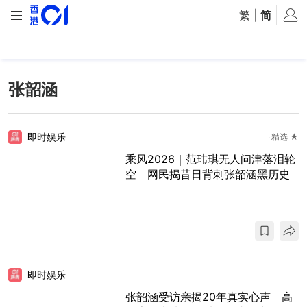
繁
|
简
张韶涵
即时娱乐
精选 ★
乘风2026｜范玮琪无人问津落泪轮
空 网民揭昔日背刺张韶涵黑历史
即时娱乐
张韶涵受访亲揭20年真实心声 高