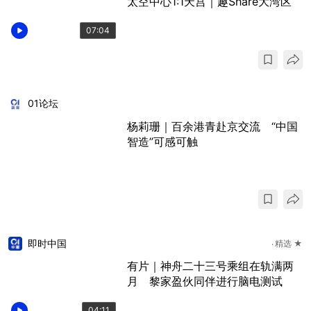
太空中心1:1天宫｜趣Share大湾区
07:04
01论坛
杨莉珊｜百余港青赴京交流 “中国
智造”可感可触
即时中国
精选 ★
有片｜神舟二十三号乘组在轨满两
月 黎家盈伙同伴进行脑电测试
04:11