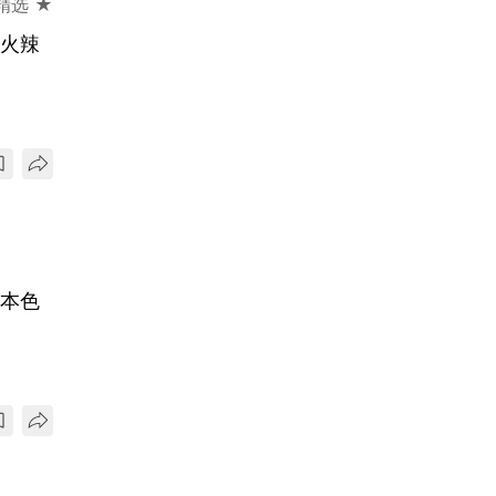
精选 ★
极火辣
狠本色