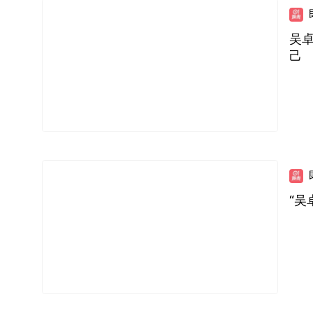
吴
己
“吴