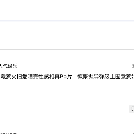
人气娱乐
卓羲惹火旧爱晒完性感相再Po片 慷慨抛导弹级上围竟惹