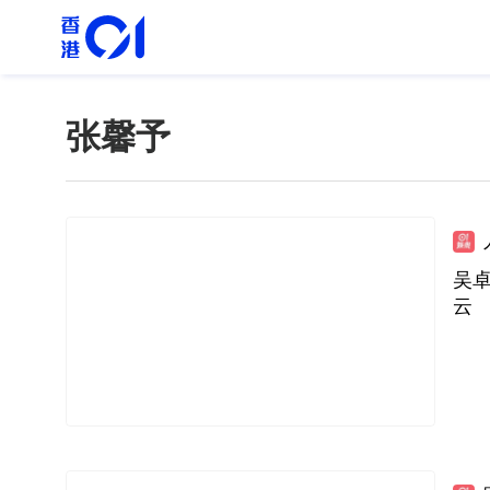
张馨予
吴
云