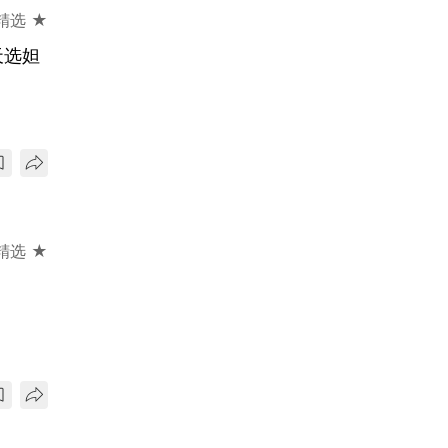
精选 ★
天选妲
精选 ★