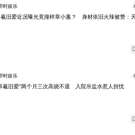
即时娱乐
卓羲旧爱近况曝光竟撞样章小蕙？ 身材依旧火辣被赞：
即时娱乐
卓羲旧爱”两个月三次高烧不退 入院吊盐水惹人担忧