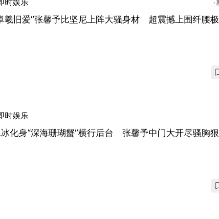
即时娱乐
吴卓羲旧爱”张馨予比坚尼上阵大骚身材 超震撼上围纤腰
即时娱乐
冰冰化身“深海珊瑚蟹”横行后台 张馨予中门大开尽骚胸