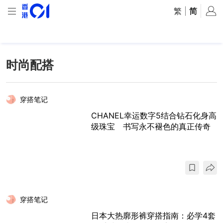
繁
|
简
时尚配搭
穿搭笔记
CHANEL幸运数字5结合钻石化身高
级珠宝 书写永不褪色的真正传奇
穿搭笔记
日本大热廓形裤穿搭指南：必学4套