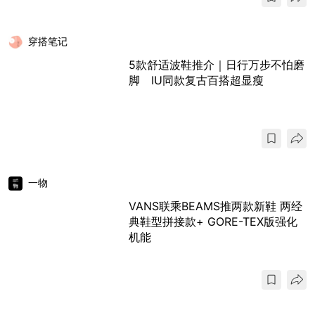
穿搭笔记
5款舒适波鞋推介｜日行万步不怕磨
脚 IU同款复古百搭超显瘦
一物
VANS联乘BEAMS推两款新鞋 两经
典鞋型拼接款+ GORE-TEX版强化
机能