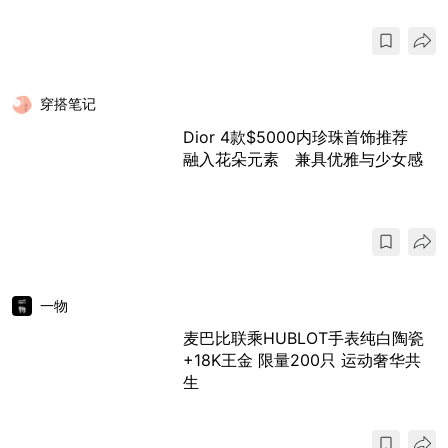
穿搭笔记
Dior 4款$5000内珍珠首饰推荐
融入花朵元素 兼具优雅与少女感
一物
麦巴比联乘HUBLOT手表纯白陶瓷
+18K王金 限量200只 运动奢华共
生