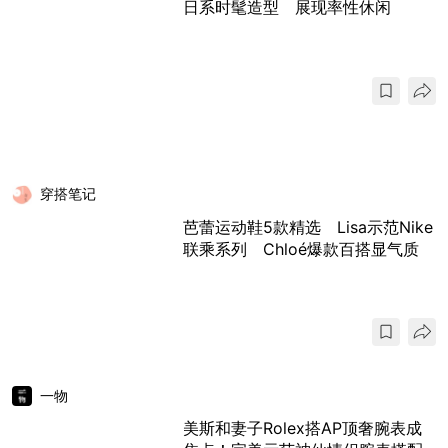
日系时髦造型 展现率性休闲
穿搭笔记
芭蕾运动鞋5款精选 Lisa示范Nike
联乘系列 Chloé爆款百搭显气质
一物
美斯和妻子Rolex搭AP顶奢腕表成