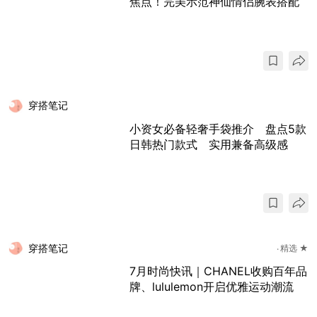
焦点！完美示范神仙情侣腕表搭配
穿搭笔记
小资女必备轻奢手袋推介 盘点5款
日韩热门款式 实用兼备高级感
穿搭笔记
精选 ★
7月时尚快讯｜CHANEL收购百年品
牌、lululemon开启优雅运动潮流