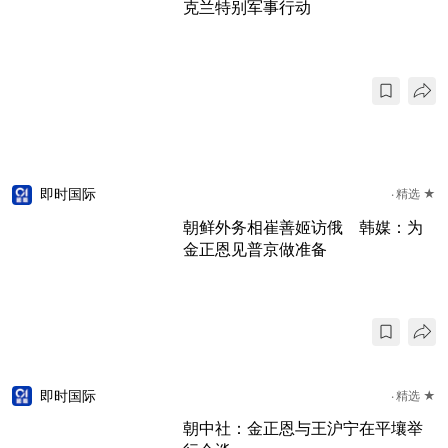
克兰特别军事行动
即时国际
精选 ★
朝鲜外务相崔善姬访俄 韩媒：为
金正恩见普京做准备
即时国际
精选 ★
朝中社：金正恩与王沪宁在平壤举