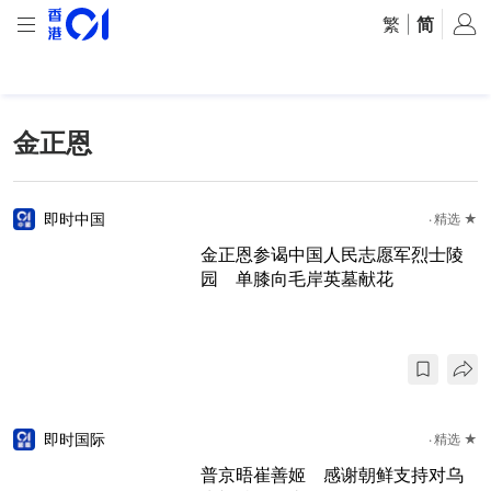
繁
|
简
金正恩
即时中国
精选 ★
金正恩参谒中国人民志愿军烈士陵
园 单膝向毛岸英墓献花
即时国际
精选 ★
普京晤崔善姬 感谢朝鲜支持对乌