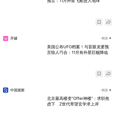
预言：11月外星飞船进入地球
开罐
精选 ★
美国公布UFO档案！与盲眼龙婆预
言惊人巧合：11月有外星巨舰降临
中国观察
精选 ★
北京最高楼变“Offer神楼”：求职焦
虑下 Z世代寄望玄学求上岸