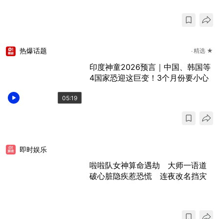
热爆话题
精选 ★
印度神童2026预言｜中国、韩国等
4国家恐迎这巨变！3个月份要小心
05:19
即时娱乐
啦啦队女神算命遇劫 大师一语道
破心脏隐疾惹恐慌 连夜改名挡灾