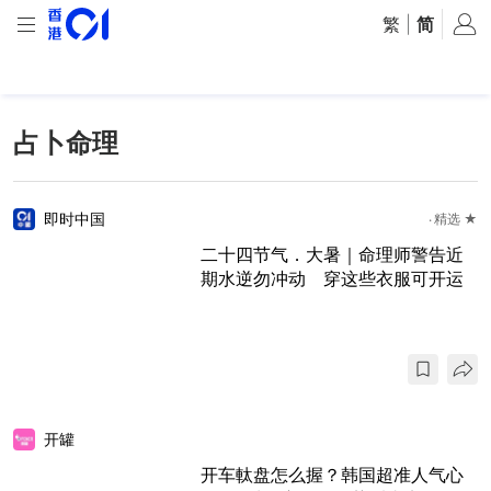
繁
|
简
占卜命理
即时中国
精选 ★
二十四节气．大暑｜命理师警告近
期水逆勿冲动 穿这些衣服可开运
开罐
开车軚盘怎么握？韩国超准人气心