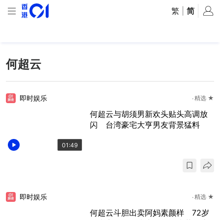
繁
|
简
何超云
即时娱乐
精选 ★
何超云与胡须男新欢头贴头高调放
闪 台湾豪宅大亨男友背景猛料
01:49
即时娱乐
精选 ★
何超云斗胆出卖阿妈素颜样 72岁