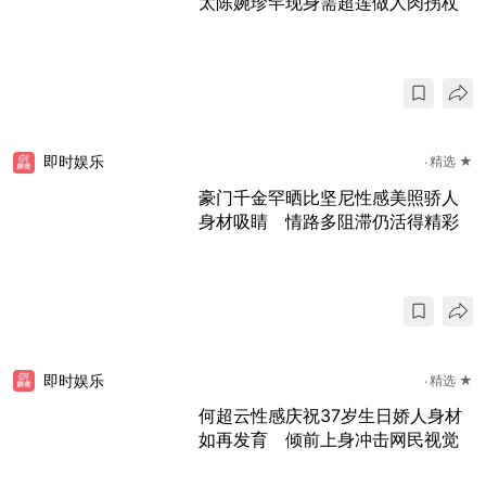
太陈婉珍罕现身需超莲做人肉拐杖
即时娱乐
精选 ★
豪门千金罕晒比坚尼性感美照骄人
身材吸睛 情路多阻滞仍活得精彩
即时娱乐
精选 ★
何超云性感庆祝37岁生日娇人身材
如再发育 倾前上身冲击网民视觉