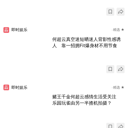
即时娱乐
精选 ★
何超云真空迷短晒迷人背影性感诱
人 靠一招拥Fit爆身材不用节食
即时娱乐
精选 ★
赌王千金何超云感情生活受关注
乐园玩雀由另一半揸机拍摄？