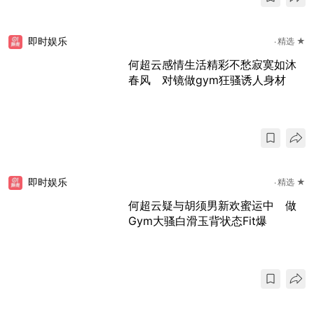
即时娱乐
精选 ★
何超云感情生活精彩不愁寂寞如沐
春风 对镜做gym狂骚诱人身材
即时娱乐
精选 ★
何超云疑与胡须男新欢蜜运中 做
Gym大骚白滑玉背状态Fit爆