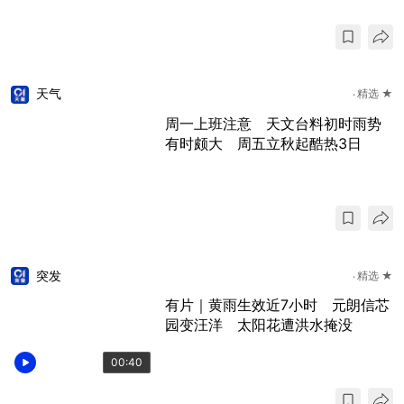
天气
精选 ★
周一上班注意 天文台料初时雨势
有时颇大 周五立秋起酷热3日
突发
精选 ★
有片｜黄雨生效近7小时 元朗信芯
园变汪洋 太阳花遭洪水掩没
00:40