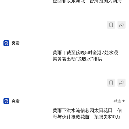
扯回菲以东海域 台湾预测入南海
突发
黄雨｜截至傍晚5时全港7处水浸
渠务署出动“龙吸水”排洪
突发
精选 ★
黄雨下洪水淹信芯园太阳花田 信
哥与伙计抢救花苗 预损失$10万