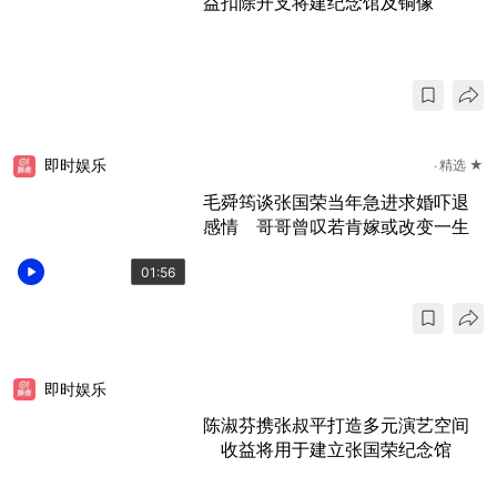
益扣除开支将建纪念馆及铜像
即时娱乐
精选 ★
毛舜筠谈张国荣当年急进求婚吓退
感情 哥哥曾叹若肯嫁或改变一生
01:56
即时娱乐
陈淑芬携张叔平打造多元演艺空间
收益将用于建立张国荣纪念馆