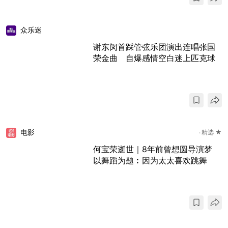
众乐迷
谢东闵首踩管弦乐团演出连唱张国
荣金曲 自爆感情空白迷上匹克球
电影
精选 ★
何宝荣逝世｜8年前曾想圆导演梦
以舞蹈为题︰因为太太喜欢跳舞