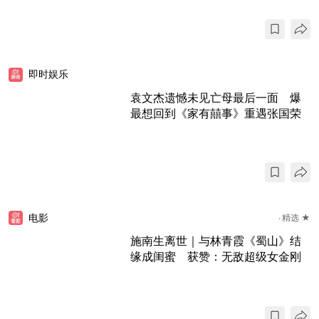
即时娱乐
袁文杰遗憾未见亡母最后一面 爆
最想回到《家有囍事》重遇张国荣
电影
精选 ★
施南生离世｜与林青霞《蜀山》结
缘成闺蜜 获赞：无敌超级女金刚