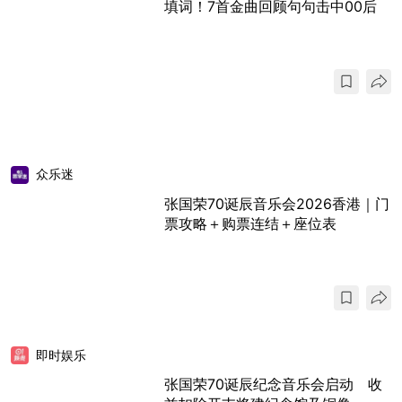
填词！7首金曲回顾句句击中00后
众乐迷
张国荣70诞辰音乐会2026香港｜门
票攻略＋购票连结＋座位表
即时娱乐
张国荣70诞辰纪念音乐会启动 收