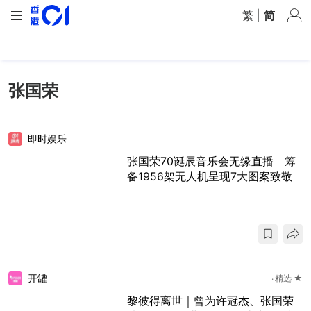
繁
|
简
张国荣
即时娱乐
张国荣70诞辰音乐会无缘直播 筹
备1956架无人机呈现7大图案致敬
开罐
精选 ★
黎彼得离世｜曾为许冠杰、张国荣