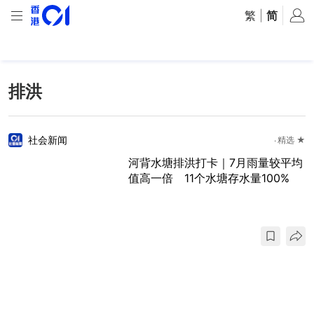
繁
|
简
排洪
社会新闻
精选 ★
河背水塘排洪打卡｜7月雨量较平均
值高一倍 11个水塘存水量100%