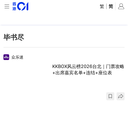
繁
|
简
毕书尽
众乐迷
KKBOX风云榜2026台北｜门票攻略
+出席嘉宾名单+连结+座位表