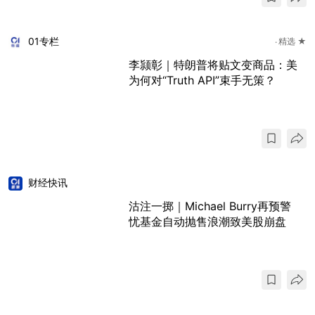
01专栏
精选 ★
李颕彰｜特朗普将贴文变商品：美
为何对“Truth API”束手无策？
财经快讯
沽注一掷｜Michael Burry再预警
忧基金自动抛售浪潮致美股崩盘