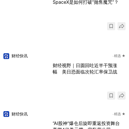
SpaceX是如何打破“抛售魔咒”？
财经快讯
精选 ★
财经视野｜日圆回吐近半干预涨
幅 美日恐面临次轮汇率保卫战
财经快讯
精选 ★
“AI股神”爆仓后旋即重返投资舞台