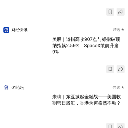
财经快讯
精选 ★
美股｜道指高收907点与标指破顶
纳指飙2.59% SpaceX绩前升逾
9%
01论坛
精选 ★
来稿｜东亚掀起金融战——美国收
割韩日股汇，香港为何岿然不动？