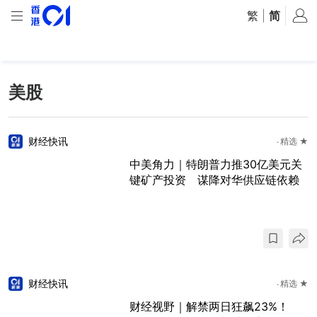
繁
|
简
美股
财经快讯
精选 ★
中美角力｜特朗普力推30亿美元关
键矿产投资 谋降对华供应链依赖
财经快讯
精选 ★
财经视野｜解禁两日狂飙23%！