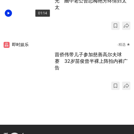
光 圈中老公曾恋梅艳芳终情归太
太
01:14
即时娱乐
精选 ★
苗侨伟带儿子参加慈善高尔夫球
赛 32岁苗俊曾半裸上阵拍内裤广
告