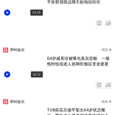
手拎胶袋路边聊天贴地似街坊
01:10
即时娱乐
精选 ★
64岁戚美珍被曝光真实容貌 一脸
憔悴惊现老人斑网民慨叹变老婆婆
01:11
即时娱乐
精选 ★
TVB前花旦激罕复出64岁状态曝