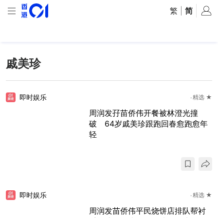
繁
|
简
戚美珍
即时娱乐
精选 ★
周润发孖苗侨伟开餐被林澄光撞
破 64岁戚美珍跟跑回春愈跑愈年
轻
即时娱乐
精选 ★
周润发苗侨伟平民烧饼店排队帮衬