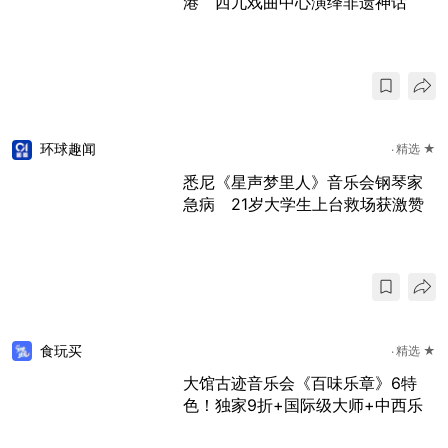
港 西九戏曲中心演绎非遗神话
环球趣闻
精选 ★
悉尼《星声梦里人》音乐会钢琴家
急病 21岁大学生上台救场获激赞
食玩买
精选 ★
大馆古迹音乐会《百味乐章》6特
色！独家9折+国际级大师+中西乐