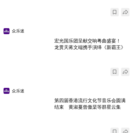
众乐迷
宏光国乐团呈献交响粤曲盛宴！
龙贯天蒋文端携手演绎《新霸王》
众乐迷
第四届香港流行文化节音乐会圆满
结束 黄淑蔓曾傲棐等群星云集