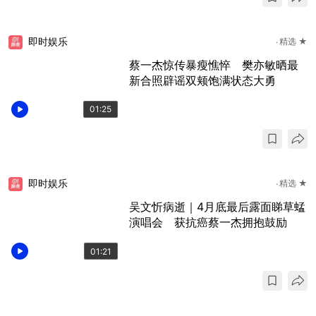
即时娱乐
精选 ★
蔡一杰惊传暴瘦憔悴 樊亦敏晒最
新合照辟谣双颊饱满状态大勇
01:25
即时娱乐
精选 ★
吴文忻病逝｜4月底最后露面睇草蜢
演唱会 获抗癌蔡一杰拥抱鼓励
01:21