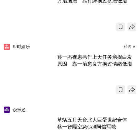
方治脑癌 靠打牌挨过抗癌低潮
即时娱乐
精选 ★
蔡一杰视患癌作上天任务亲揭白发
原因 靠一治愈良方挨过情绪低潮
众乐迷
草蜢五月天台北大巨蛋世纪合体
蔡一智隔空急Call阿信写歌