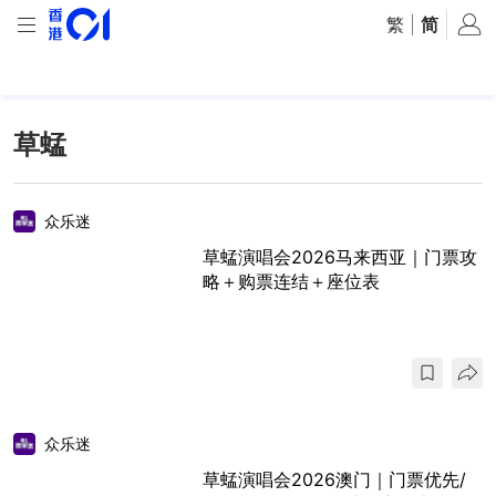
繁
|
简
草蜢
众乐迷
草蜢演唱会2026马来西亚｜门票攻
略＋购票连结＋座位表
众乐迷
草蜢演唱会2026澳门｜门票优先/