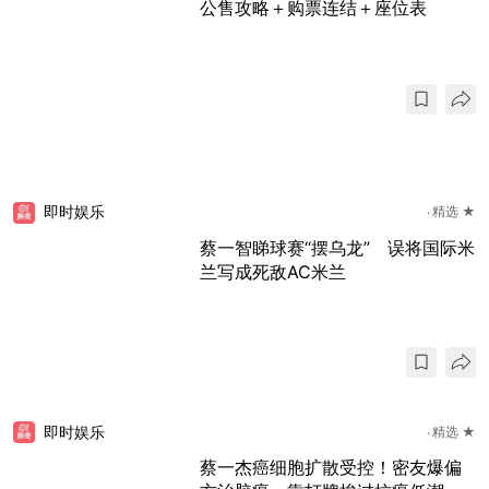
公售攻略＋购票连结＋座位表
即时娱乐
精选 ★
蔡一智睇球赛“摆乌龙” 误将国际米
兰写成死敌AC米兰
即时娱乐
精选 ★
蔡一杰癌细胞扩散受控！密友爆偏