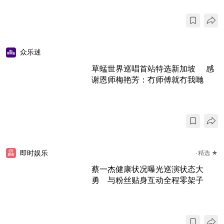
众乐迷
草蜢世界巡唱首站特选新加坡 感
谢恩师梅艳芳：冇师傅就冇我哋
即时娱乐
精选 ★
蔡一杰健康状况曝光巡演状态大
勇 与粉丝贴身互动全程零架子