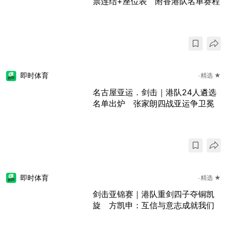
票连结+座位表 附香港队名单赛程
即时体育
精选 ★
名古屋亚运．剑击｜港队24人遴选
名单出炉 张家朗四战亚运争卫冕
即时体育
精选 ★
剑击亚锦赛｜港队重剑四子夺铜凯
旋 方凯申：互信与意志成就我们