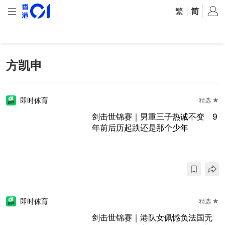
繁
|
简
方凯申
即时体育
精选 ★
剑击世锦赛｜男重三子热诚不变 9
年前后历起跌还是那个少年
即时体育
精选 ★
剑击世锦赛｜港队女佩憾负法国无