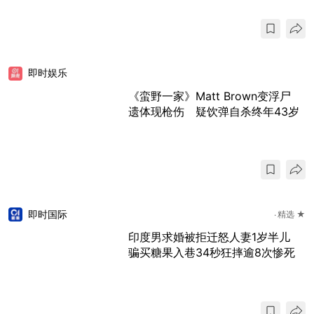
即时娱乐
《蛮野一家》Matt Brown变浮尸
遗体现枪伤 疑饮弹自杀终年43岁
即时国际
精选 ★
印度男求婚被拒迁怒人妻1岁半儿
骗买糖果入巷34秒狂摔逾8次惨死