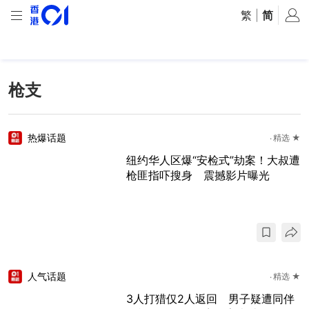
繁
|
简
枪支
热爆话题
精选 ★
纽约华人区爆“安检式”劫案！大叔遭
枪匪指吓搜身 震撼影片曝光
人气话题
精选 ★
3人打猎仅2人返回 男子疑遭同伴