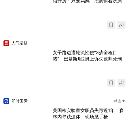
馆开房：只要妈妈 挖洞偷看洗澡
人气话题
女子路边遭轮流性侵“3孩全程目
睹” 巴基斯坦2男上诉失败判死刑
即时国际
精选 ★
美国核实验室女职员失踪近1年 森
林内寻获遗体 现场见手枪