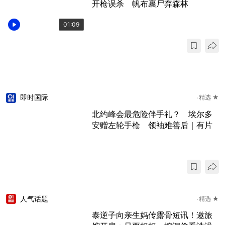
开枪误杀 帆布裹尸弃森林
01:09
即时国际
精选 ★
北约峰会最危险伴手礼？ 埃尔多
安赠左轮手枪 领袖难善后｜有片
人气话题
精选 ★
泰逆子向亲生妈传露骨短讯！邀旅