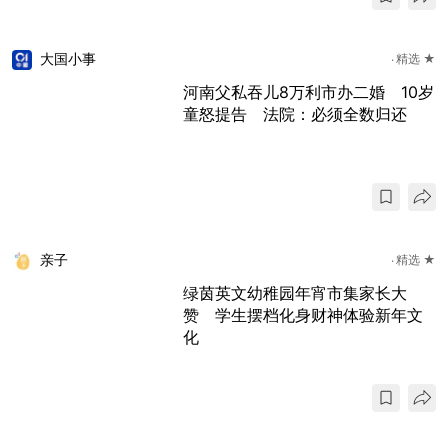
大国小事
精选 ★
河南父私吞儿8万利市办二婚 10岁
童怒提告 法院：必须全数归还
亲子
精选 ★
绿茵英文幼稚园年宵市集家长大
赞 学生摆档化身财神体验新年文
化