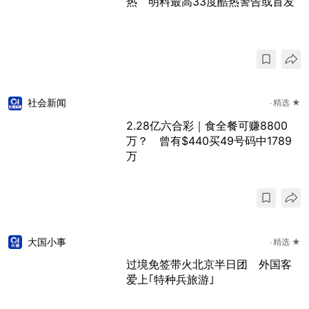
热 明料最高33度酷热警告或首发
社会新闻
精选 ★
2.28亿六合彩｜食全餐可赚8800
万？ 曾有$440买49号码中1789
万
大国小事
精选 ★
过境免签带火北京半日团 外国客
爱上｢特种兵旅游｣