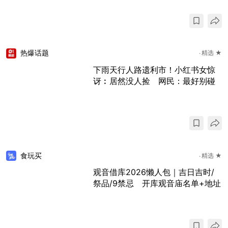
热爆话题
精选 ★
下雨天行人路遗利市！小红书女惊
讶︰居然没人捡 网民：最好别碰
食玩买
精选 ★
观音借库2026懒人包｜吉日吉时/
祭品/9禁忌 开库观音庙名单+地址