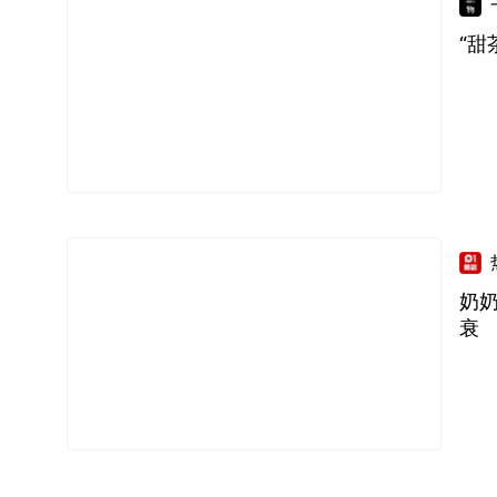
“甜
奶奶
衰