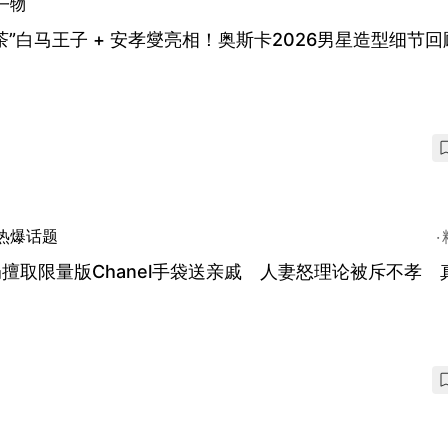
一物
茶”白马王子 + 安孝燮亮相！奥斯卡2026男星造型细节回
热爆话题
擅取限量版Chanel手袋送亲戚 人妻怒理论被斥不孝 