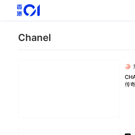
Chanel
CH
传