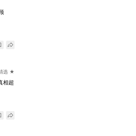
顾
精选 ★
真相超