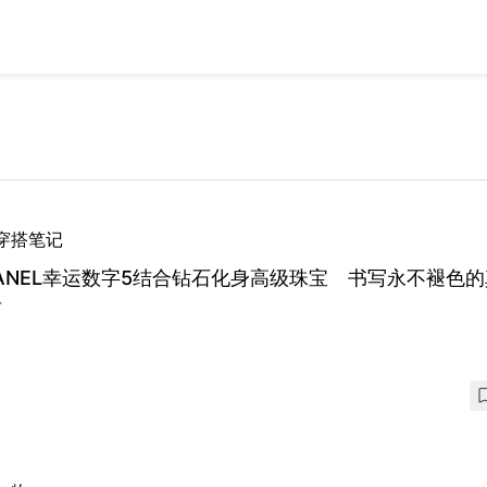
穿搭笔记
ANEL幸运数字5结合钻石化身高级珠宝 书写永不褪色
奇