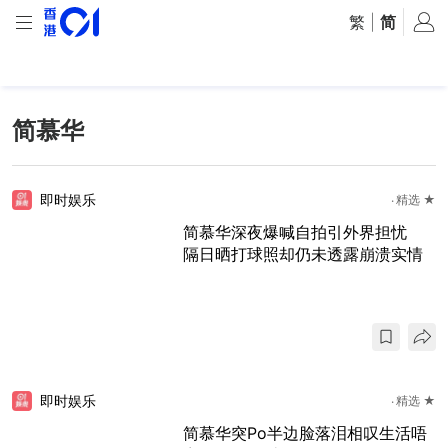
繁
|
简
简慕华
即时娱乐
精选 ★
简慕华深夜爆喊自拍引外界担忧
隔日晒打球照却仍未透露崩溃实情
即时娱乐
精选 ★
简慕华突Po半边脸落泪相叹生活唔