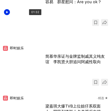
容易 群星慰问：Are you ok？
01:32
即时娱乐
简慕华亲证与金牌监制戚其义纯友
谊 李凯贤大胆追问阿戚性取向
即时娱乐
精选 ★
梁嘉琪大爆TVB上位姐仔系双面