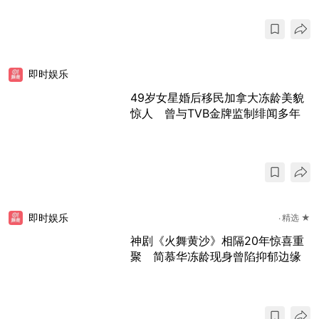
即时娱乐
49岁女星婚后移民加拿大冻龄美貌
惊人 曾与TVB金牌监制绯闻多年
即时娱乐
精选 ★
神剧《火舞黄沙》相隔20年惊喜重
聚 简慕华冻龄现身曾陷抑郁边缘