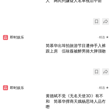
人 网民列嫌疑人名单视后中箭
即时娱乐
精选 ★
简慕华出埠拍旅游节目遭伸手入裤
跟上房 伍咏薇被醉男骑大脾强吻
即时娱乐
精选 ★
黄德斌不觉《无名天使3D》有不
和 简慕华撑商天娥杨思琦人品冇
嘢