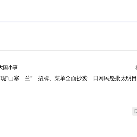
大国小事
京现“山寨一兰” 招牌、菜单全面抄袭 日网民怒批太明