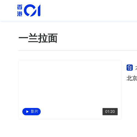
一兰拉面
北
影片
01:20