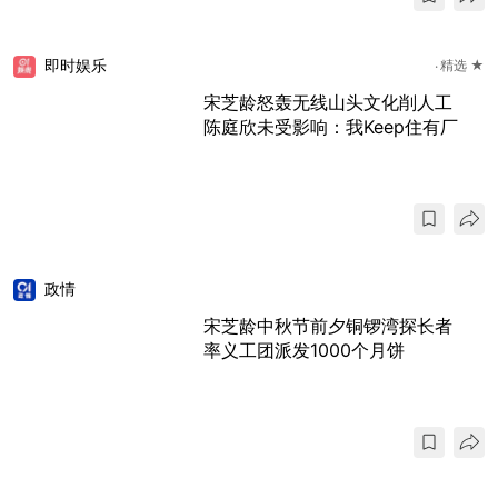
即时娱乐
精选 ★
宋芝龄怒轰无线山头文化削人工
陈庭欣未受影响：我Keep住有厂
政情
宋芝龄中秋节前夕铜锣湾探长者
率义工团派发1000个月饼