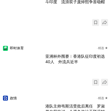
斗印度 流浪双子庞焯熙争首喼帽
即时体育
精选 ★
亚洲杯外围赛︱香港队征印度初选
40人 外流兵近半
政情
精选 ★
港队主帅韦斯活受批后离任 罗淑