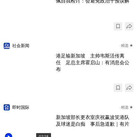
佩自我检讨：会避免政治干预误解
社会新闻
精选 ★
港足输新加坡 主帅韦斯活传离
任 足总主席霍启山：有消息会公
布
即时国际
精选 ★
新加坡部长更衣室庆祝赢波笑港队
及球迷是白痴 事后急道歉｜有片
02:18