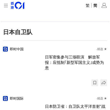
繁
|
简
日本自卫队
即时中国
精选 ★
日军密集参与三场联演 解放军
报：应抵制｢新型军国主义｣成势为
患
即时国际
精选 ★
日本防卫省：自卫队太平洋首射“战