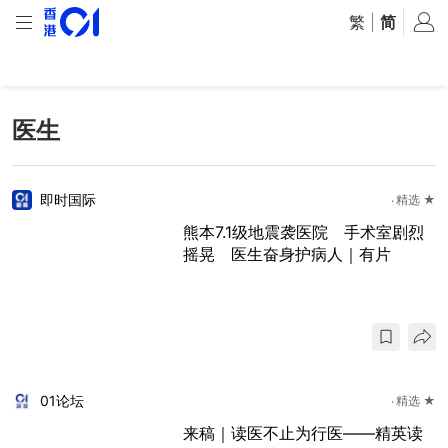
繁
|
简
医生
即时国际
精选 ★
熊本7.1级地震袭医院 手术室剧烈
摇晃 医生奋身护病人｜有片
01论坛
精选 ★
来稿｜读医不止为行医——精英读