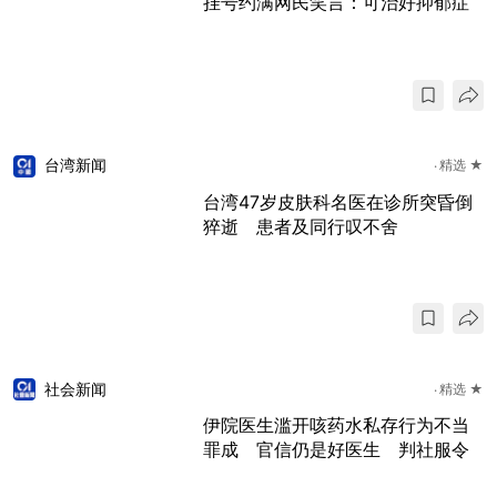
挂号约满网民笑言：可治好抑郁症
台湾新闻
精选 ★
台湾47岁皮肤科名医在诊所突昏倒
猝逝 患者及同行叹不舍
社会新闻
精选 ★
伊院医生滥开咳药水私存行为不当
罪成 官信仍是好医生 判社服令